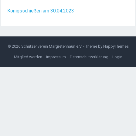
n
n
Königsschießen am 30.04.2023
a
c
h
:
© 2026
Schützenverein Margretenhaun e.V.
- Theme by
HappyThemes
Mitglied werden
Impressum
Datenschutzerklärung
Login