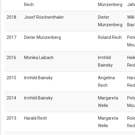
Rech
Münzenberg
Jah
2018
Josef Röschenthaler
Dieter
Willi
Münzenberg
Bas
2017
Dieter Münzenberg
Roland Rech
Pet
Mou
2016
Monika Laibach
Irmhild
Hei
Bainsky
Rec
2015
Irmhild Bainsky
Angelina
Har
Rech
Rec
2014
Irmhild Bainsky
Margareta
Pet
Welle
Mou
2013
Harald Rech
Margareta
Rol
Welle
Rec