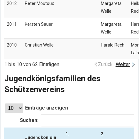
2012
Peter Moutoux
Margareta
Hei
Welle
Rec
2011
Kersten Sauer
Margareta
Har
Welle
Rec
2010
Christian Welle
Harald Rech
Mon
Lai
1 bis 10 von 62 Einträgen
Zurück
Weiter
Jugendkönigsfamilien des
Schützenvereins
Einträge anzeigen
Suchen:
1.
2.
Jugendkönigin