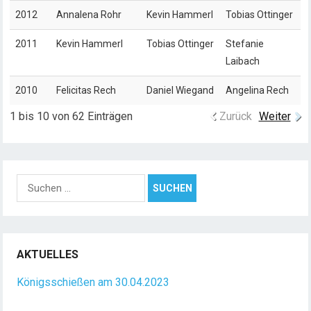
2012
Annalena Rohr
Kevin Hammerl
Tobias Ottinger
2011
Kevin Hammerl
Tobias Ottinger
Stefanie
Laibach
2010
Felicitas Rech
Daniel Wiegand
Angelina Rech
1 bis 10 von 62 Einträgen
Zurück
Weiter
S
u
c
h
e
AKTUELLES
n
n
Königsschießen am 30.04.2023
a
c